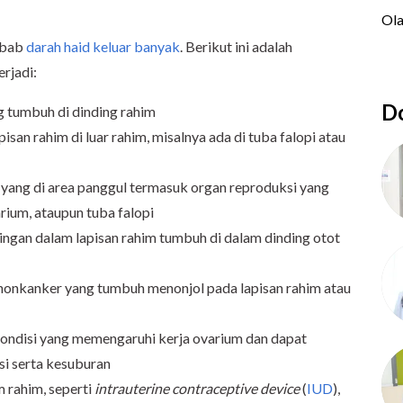
ebab
darah haid keluar banyak
. Berikut ini adalah
rjadi:
Do
ng tumbuh di dinding rahim
san rahim di luar rahim, misalnya ada di tuba falopi atau
 yang di area panggul termasuk organ reproduksi yang
arium, ataupun tuba falopi
jaringan dalam lapisan rahim tumbuh di dalam dinding otot
 nonkanker yang tumbuh menonjol pada lapisan rahim atau
 kondisi yang memengaruhi kerja ovarium dan dapat
i serta kesuburan
 rahim, seperti
intrauterine contraceptive device
(
IUD
),