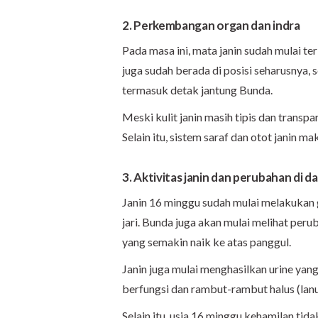
2. Perkembangan organ dan indra
Pada masa ini, mata janin sudah mulai t
juga sudah berada di posisi seharusnya, 
termasuk detak jantung Bunda.
Meski kulit janin masih tipis dan trans
Selain itu, sistem saraf dan otot janin m
3. Aktivitas janin dan perubahan di d
Janin 16 minggu sudah mulai melakukan
jari. Bunda juga akan mulai melihat per
yang semakin naik ke atas panggul.
Janin juga mulai menghasilkan urine yan
berfungsi dan rambut-rambut halus (lanu
Selain itu, usia 16 minggu kehamilan ti