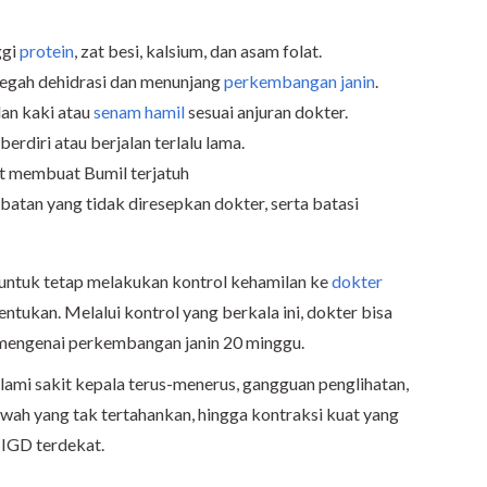
ggi
protein
, zat besi, kalsium, dan asam folat.
egah dehidrasi dan menunjang
perkembangan janin
.
lan kaki atau
senam hamil
sesuai anjuran dokter.
berdiri atau berjalan terlalu lama.
at membuat Bumil terjatuh
batan yang tidak diresepkan dokter, serta batasi
pa untuk tetap melakukan kontrol kehamilan ke
dokter
entukan. Melalui kontrol yang berkala ini, dokter bisa
 mengenai perkembangan janin 20 minggu.
alami sakit kepala terus-menerus, gangguan penglihatan,
wah yang tak tertahankan, hingga kontraksi kuat yang
e IGD terdekat.