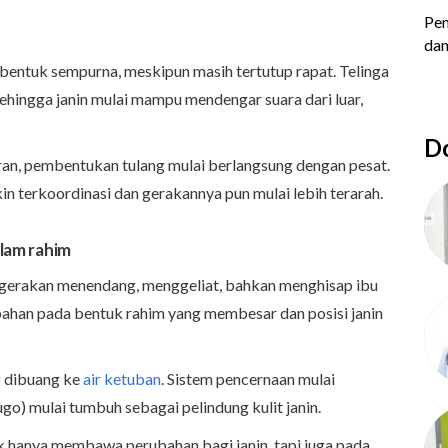
erbentuk sempurna, meskipun masih tertutup rapat. Telinga
sehingga janin mulai mampu mendengar suara dari luar,
Do
paran, pembentukan tulang mulai berlangsung dengan pesat.
akin terkoordinasi dan gerakannya pun mulai lebih terarah.
alam rahim
 gerakan menendang, menggeliat, bahkan menghisap ibu
ubahan pada bentuk rahim yang membesar dan posisi janin
g dibuang ke
air ketuban
. Sistem pencernaan mulai
go) mulai tumbuh sebagai pelindung kulit janin.
dak hanya membawa perubahan bagi janin, tapi juga pada