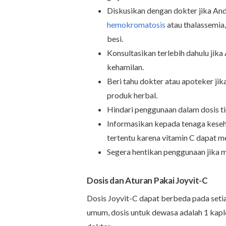
Diskusikan dengan dokter jika Anda
hemokromatosis
atau thalassemia
besi.
Konsultasikan terlebih dahulu jik
kehamilan.
Beri tahu dokter atau apoteker ji
produk herbal.
Hindari penggunaan dalam dosis t
Informasikan kepada tenaga keseh
tertentu karena vitamin C dapat me
Segera hentikan penggunaan jika m
Dosis dan Aturan Pakai Joyvit-C
Dosis Joyvit-C dapat berbeda pada setia
umum, dosis untuk dewasa adalah 1 kaple