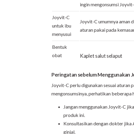
ingin mengonsumsi Joyvit-
Joyvit-C
Joyvit-C umumnya aman di
untuk ibu
aturan pakai pada kemasan
menyusui
Bentuk
obat
Kaplet salut selaput
Peringatan
sebelum Menggunakan J
Joyvit-C perlu digunakan sesuai aturan 
mengonsumsinya, perhatikan beberapa h
Jangan menggunakan Joyvit-C jika 
produk ini.
Konsultasikan dengan dokter jika 
ginjal.