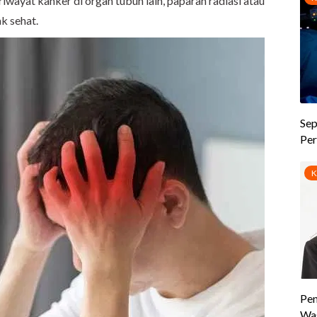
 riwayat kanker di organ tubuh lain, paparan radiasi atau
k sehat.