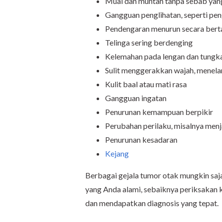
Mual dan muntah tanpa sebab yang
Gangguan penglihatan, seperti pe
Pendengaran menurun secara bert
Telinga sering berdenging
Kelemahan pada lengan dan tungkai
Sulit menggerakkan wajah, menelan
Kulit baal atau mati rasa
Gangguan ingatan
Penurunan kemampuan berpikir
Perubahan perilaku, misalnya men
Penurunan kesadaran
Kejang
Berbagai gejala tumor otak mungkin saja
yang Anda alami, sebaiknya periksakan 
dan mendapatkan diagnosis yang tepat.