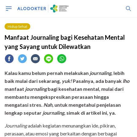
Hidup Sehat
Manfaat Journaling bagi Kesehatan Mental
yang Sayang untuk Dilewatkan
Kalau kamu belum pernah melakukan
journaling
, lebih
baik mulai dari sekarang
,
yuk
!
Pasalnya,
ada banyak
lho
manfaat
journaling
bagi kesehatan mental
,
m
ulai dari
membantu mengekspresikan perasaan hingga
mengatasi stres.
Nah,
untuk mengetahui penjelasan
lengkap seputar
journaling,
simak di
artikel
ini
,
ya.
Journaling
adalah kegiatan menunangkan ide, pikiran,
perasaan, atau emosi yang berkaitan dengan berbagai