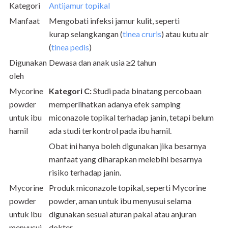
Kategori
Antijamur topikal
Manfaat
Mengobati infeksi jamur kulit, seperti
kurap
selangkangan (
tinea cruris
) atau kutu air
(
tinea pedis
)
Digunakan
Dewasa dan anak usia
≥2 tahun
oleh
Mycorine
Kategori C:
Studi pada binatang percobaan
powder
memperlihatkan adanya efek samping
untuk ibu
miconazole topikal terhadap janin, tetapi belum
hamil
ada studi terkontrol pada ibu hamil.
Obat ini hanya boleh digunakan jika besarnya
manfaat yang diharapkan melebihi besarnya
risiko terhadap janin.
Mycorine
Produk miconazole topikal, seperti Mycorine
powder
powder, aman untuk ibu menyusui selama
untuk ibu
digunakan sesuai aturan pakai atau anjuran
menyusui
dokter.