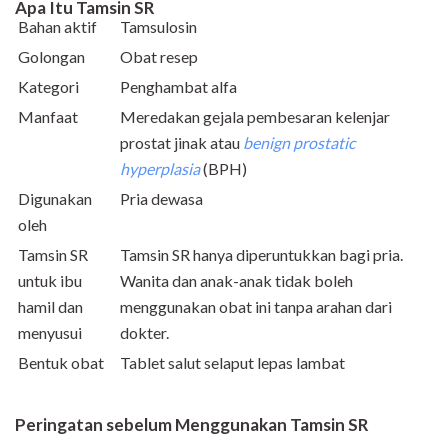
Apa Itu Tamsin SR
Bahan aktif
Tamsulosin
Golongan
Obat resep
Kategori
Penghambat alfa
Manfaat
Meredakan gejala pembesaran kelenjar
prostat jinak atau
benign prostatic
hyperplasia
(BPH)
Digunakan
Pria dewasa
oleh
Tamsin SR
Tamsin SR hanya diperuntukkan bagi pria.
untuk ibu
Wanita dan anak-anak tidak boleh
hamil dan
menggunakan obat ini tanpa arahan dari
menyusui
dokter.
Bentuk obat
Tablet salut selaput lepas lambat
Peringatan sebelum Menggunakan Tamsin SR