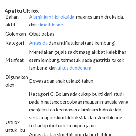
Apa Itu Ultilox
Bahan
Aluminium hidroksida
, magnesium hidroksida,
aktif
dan
simethicone
Golongan
Obat bebas
Kategori
Antasida
dan antiflatulensi (antikembung)
Meredakan gejala sakit maag akibat kelebihan
Manfaat
asam lambung, termasuk pada gastritis, tukak
lambung, dan
ulkus duodenum
Digunakan
Dewasa dan anak usia ≥6 tahun
oleh
Kategori C:
Belum ada cukup bukti dari studi
pada binatang percobaan maupun manusia yang
menjelaskan keamanan aluminum hidroksida,
serta magnesium hidroksida dan simethicone
Ultilox
terhadap ibu hamil maupun janin.
untuk ibu
Antasida dan simethicone dalam Ultilox