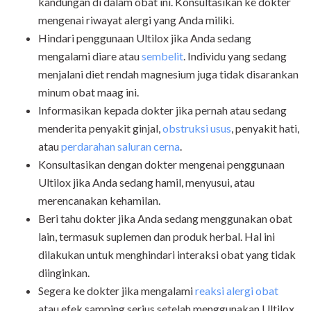
kandungan di dalam obat ini. Konsultasikan ke dokter
mengenai riwayat alergi yang Anda miliki.
Hindari penggunaan Ultilox jika Anda sedang
mengalami diare atau
sembelit
. Individu yang sedang
menjalani diet rendah magnesium juga tidak disarankan
minum obat maag ini.
Informasikan kepada dokter jika pernah atau sedang
menderita penyakit ginjal,
obstruksi usus
, penyakit hati,
atau
perdarahan saluran cerna
.
Konsultasikan dengan dokter mengenai penggunaan
Ultilox jika Anda sedang hamil, menyusui, atau
merencanakan kehamilan.
Beri tahu dokter jika Anda sedang menggunakan obat
lain, termasuk suplemen dan produk herbal. Hal ini
dilakukan untuk menghindari interaksi obat yang tidak
diinginkan.
Segera ke dokter jika mengalami
reaksi alergi obat
atau efek samping serius setelah menggunakan Ultilox.