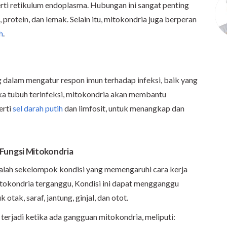
rti retikulum endoplasma. Hubungan ini sangat penting
protein, dan lemak. Selain itu, mitokondria juga berperan
h
.
g dalam mengatur respon imun terhadap infeksi, baik yang
ika tubuh terinfeksi, mitokondria akan membantu
erti
sel darah putih
dan limfosit, untuk menangkap dan
ungsi Mitokondria
alah sekelompok kondisi yang memengaruhi cara kerja
itokondria terganggu, Kondisi ini dapat mengganggu
otak, saraf, jantung, ginjal, dan otot.
erjadi ketika ada gangguan mitokondria, meliputi: