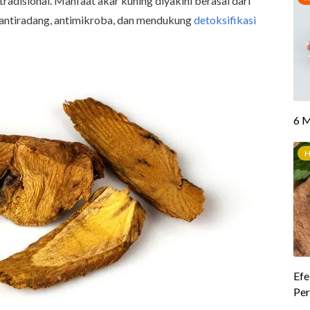
adisional. Manfaat akar kuning diyakini berasal dari
 antiradang, antimikroba, dan mendukung
detoksifikasi