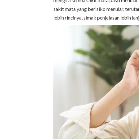
mengira semua sakit mata pasti menular 
sakit mata yang berisiko menular, teruta
lebih rincinya, simak penjelasan lebih l