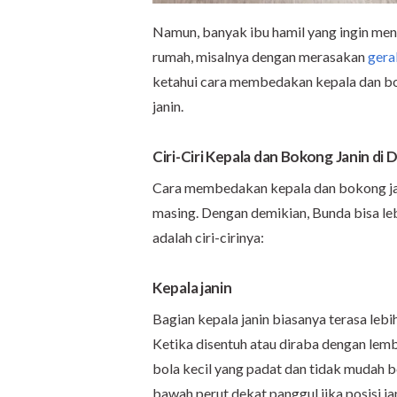
Namun, banyak ibu hamil yang ingin menc
rumah, misalnya dengan merasakan
gera
ketahui cara membedakan kepala dan bo
janin.
Ciri-Ciri Kepala dan Bokong Janin d
Cara membedakan kepala dan bokong jan
masing. Dengan demikian, Bunda bisa le
adalah ciri-cirinya:
Kepala janin
Bagian kepala janin biasanya terasa lebi
Ketika disentuh atau diraba dengan lemb
bola kecil yang padat dan tidak mudah be
bawah perut dekat panggul jika posisi j