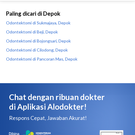
Paling dicari di Depok
Odontektomi di Sukmajaya, Depok
Odontektomi di Beji, Depok
Odontektomi di Bojongsari, Depok
Odontektomi di Cilodong, Depok
Odontektomi di Pancoran Mas, Depok