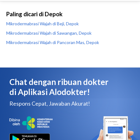
Paling dicari di Depok
Mikrodermabrasi Wajah di Beji, Depok
Mikrodermabrasi Wajah di Sawangan, Depok
Mikrodermabrasi Wajah di Pancoran Mas, Depok