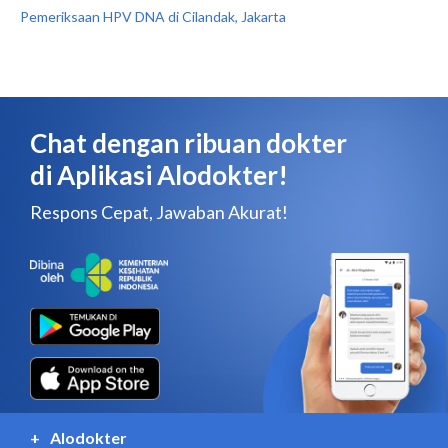
Pemeriksaan HPV DNA di Cilandak, Jakarta