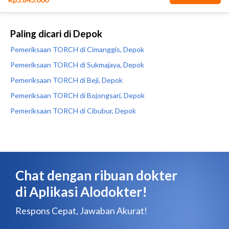
Paling dicari di Depok
Pemeriksaan TORCH di Cimanggis, Depok
Pemeriksaan TORCH di Sukmajaya, Depok
Pemeriksaan TORCH di Beji, Depok
Pemeriksaan TORCH di Bojongsari, Depok
Pemeriksaan TORCH di Cibubur, Depok