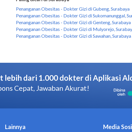
Penanganan Obesitas - Dokter Gizi di Gubeng, Surabaya
Penanganan Obesitas - Dokter Gizi di Sukomanunggal, S
Penanganan Obesitas - Dokter Gizi di Genteng, Surabaya
Penanganan Obesitas - Dokter Gizi di Mulyorejo, Suraba
Penanganan Obesitas - Dokter Gizi di Sawahan, Surabaya