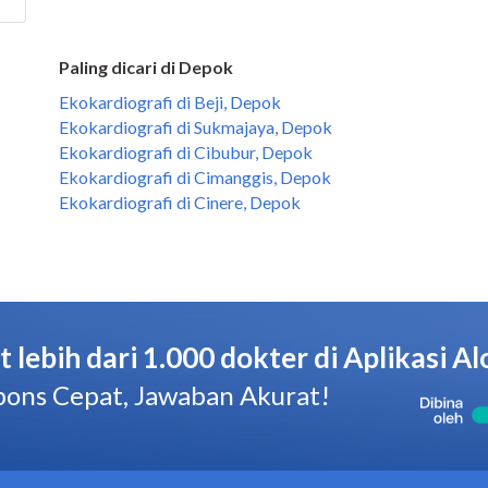
Paling dicari di Depok
Ekokardiografi di Beji, Depok
Ekokardiografi di Sukmajaya, Depok
Ekokardiografi di Cibubur, Depok
Ekokardiografi di Cimanggis, Depok
Ekokardiografi di Cinere, Depok