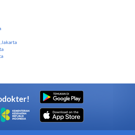
a
 Jakarta
ta
ta