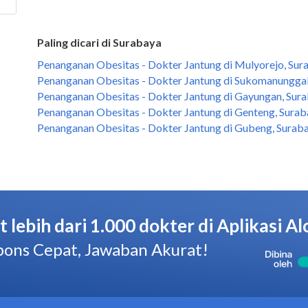
Paling dicari di Surabaya
Penanganan Obesitas - Dokter Jantung di Mulyorejo, Sur
Penanganan Obesitas - Dokter Jantung di Sukomanunggal
Penanganan Obesitas - Dokter Jantung di Gayungan, Sur
Penanganan Obesitas - Dokter Jantung di Genteng, Sura
Penanganan Obesitas - Dokter Jantung di Gubeng, Surab