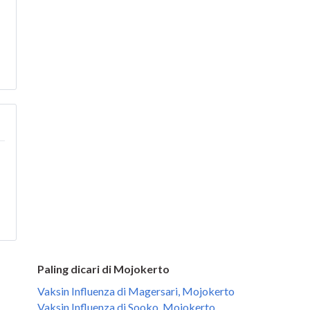
Paling dicari di Mojokerto
Vaksin Influenza di Magersari, Mojokerto
Vaksin Influenza di Sooko, Mojokerto