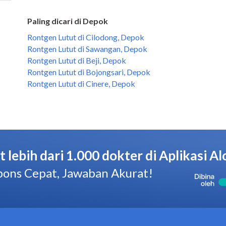
Paling dicari di Depok
Rontgen Lutut di Cilodong, Depok
Rontgen Lutut di Sawangan, Depok
Rontgen Lutut di Beji, Depok
Rontgen Lutut di Bojongsari, Depok
Rontgen Lutut di Cinere, Depok