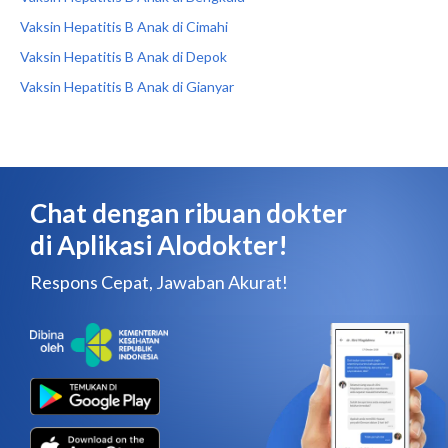
Vaksin Hepatitis B Anak di Cimahi
Vaksin Hepatitis B Anak di Depok
Vaksin Hepatitis B Anak di Gianyar