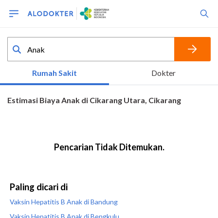
Paling dicari di
Vaksin Hepatitis B Anak di Bandung
Vaksin Hepatitis B Anak di Bengkulu