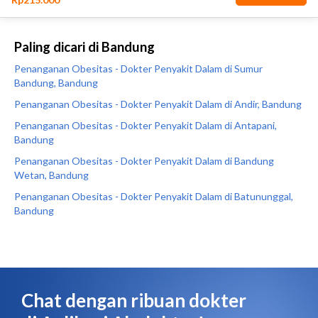
Paling dicari di Bandung
Penanganan Obesitas - Dokter Penyakit Dalam di Sumur
Bandung, Bandung
Penanganan Obesitas - Dokter Penyakit Dalam di Andir, Bandung
Penanganan Obesitas - Dokter Penyakit Dalam di Antapani,
Bandung
Penanganan Obesitas - Dokter Penyakit Dalam di Bandung
Wetan, Bandung
Penanganan Obesitas - Dokter Penyakit Dalam di Batununggal,
Bandung