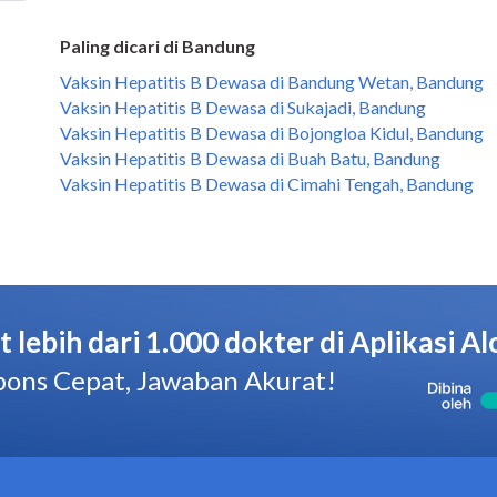
Paling dicari di Bandung
Vaksin Hepatitis B Dewasa di Bandung Wetan, Bandung
Vaksin Hepatitis B Dewasa di Sukajadi, Bandung
Vaksin Hepatitis B Dewasa di Bojongloa Kidul, Bandung
Vaksin Hepatitis B Dewasa di Buah Batu, Bandung
Vaksin Hepatitis B Dewasa di Cimahi Tengah, Bandung