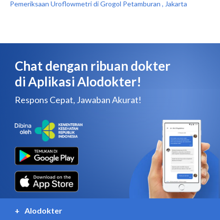
Pemeriksaan Uroflowmetri di Grogol Petamburan , Jakarta