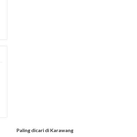
Paling dicari di Karawang