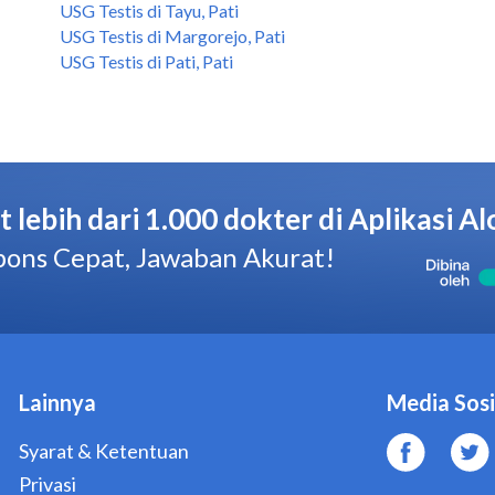
USG Testis di Tayu, Pati
USG Testis di Margorejo, Pati
USG Testis di Pati, Pati