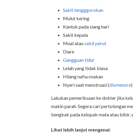
Sakit tengggorokan
Mulut kering
Kantuk pada siang hari
Sakit kepala
Mual atau
sakit perut
Diare
Gangguan tidur
Lelah yang tidak biasa
Hilang nafsu makan
Nyeri saat menstruasi (
dismenore
)
Lakukan pemeriksaan ke dokter jika kelu
makin parah. Segera cari pertolongan med
bengkak pada kelopak mata atau bibir, se
Lihat lebih lanjut mengenai: