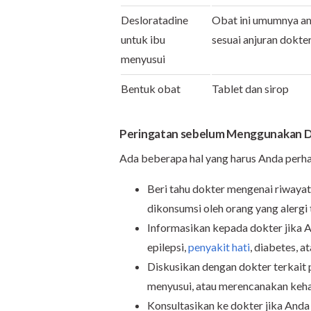
Desloratadine
Obat ini umumnya am
untuk ibu
sesuai anjuran dokter
menyusui
Bentuk obat
Tablet dan sirop
Peringatan sebelum Menggunakan D
Ada beberapa hal yang harus Anda perha
Beri tahu dokter mengenai riwayat 
dikonsumsi oleh orang yang alergi 
Informasikan kepada dokter jika 
epilepsi,
penyakit hati
, diabetes, a
Diskusikan dengan dokter terkait 
menyusui, atau merencanakan keha
Konsultasikan ke dokter jika And