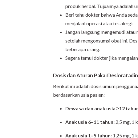
produk herbal. Tujuannya adalah un
Beri tahu dokter bahwa Anda seda
menjalani operasi atau tes alergi.
Jangan langsung mengemudi atau 
setelah mengonsumsi obat ini. D
beberapa orang.
Segera temui dokter jika mengala
Dosis dan Aturan Pakai Desloratadi
Berikut ini adalah dosis umum pengguna
berdasarkan usia pasien:
Dewasa dan anak usia
≥12 tahu
Anak usia 6–11 tahun:
2,5 mg, 1 k
Anak usia 1–5 tahun:
1,25 mg, 1 k