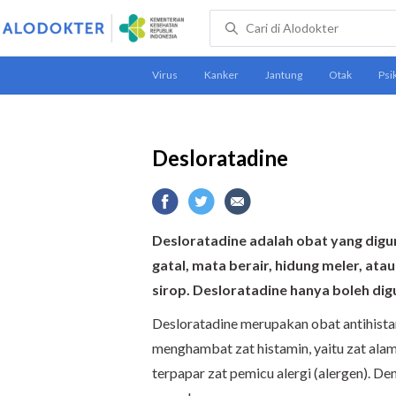
Desloratadine
Desloratadine adalah obat yang digun
gatal, mata berair, hidung meler, ata
sirop. Desloratadine hanya boleh dig
Desloratadine merupakan obat antihista
menghambat zat histamin, yaitu zat alam
terpapar zat pemicu alergi (alergen). De