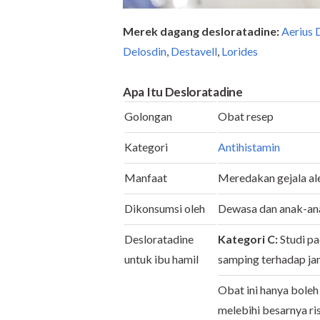
Merek dagang desloratadine:
Aerius 
Delosdin
,
Destavell
,
Lorides
Apa Itu Desloratadine
Golongan
Obat resep
Kategori
Antihistamin
Manfaat
Meredakan gejala al
Dikonsumsi oleh
Dewasa dan anak-an
Desloratadine
Kategori C:
Studi p
untuk ibu hamil
samping terhadap jan
Obat ini hanya boleh
melebihi besarnya ris