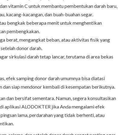
 dan vitamin C untuk membantu pembentukan darah baru,
jau, kacang-kacangan, dan buah-buahan segar.
atau bengkak beberapa menit untuk menghentikan
lkan pembengkakan.
a berat, mengangkat beban, atau aktivitas fisik yang
setelah donor darah.
gar sirkulasi darah tetap lancar, terutama di area bekas
as, efek samping donor darah umumnya bisa diatasi
n dan siap mendonor kembali di kesempatan berikutnya.
an dan bersifat sementara. Namun, segera konsultasikan
di aplikasi ALODOKTER jika Anda mengalami efek
 pingsan lama, perdarahan yang tidak berhenti, atau
untikan.
um, selama, dan setelah donor darah sangat penting agar