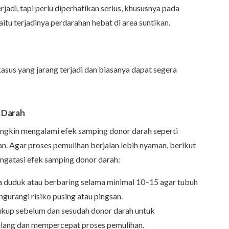
jadi, tapi perlu diperhatikan serius, khususnya pada
tu terjadinya perdarahan hebat di area suntikan.
us yang jarang terjadi dan biasanya dapat segera
 Darah
ngkin mengalami efek samping donor darah seperti
an. Agar proses pemulihan berjalan lebih nyaman, berikut
gatasi efek samping donor darah:
ra duduk atau berbaring selama minimal 10–15 agar tubuh
gurangi risiko pusing atau pingsan.
cukup sebelum dan sesudah donor darah untuk
ilang dan mempercepat proses pemulihan.