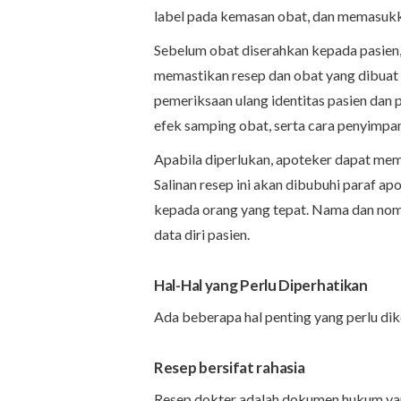
label pada kemasan obat, dan memasuk
Sebelum obat diserahkan kepada pasien
memastikan resep dan obat yang dibuat s
pemeriksaan ulang identitas pasien dan
efek samping obat, serta cara penyimpa
Apabila diperlukan, apoteker dapat memb
Salinan resep ini akan dibubuhi paraf a
kepada orang yang tepat. Nama dan nom
data diri pasien.
Hal-
H
al yang Perlu Diperhatikan
Ada beberapa hal penting yang perlu dike
Resep bersifat rahasia
Resep dokter adalah dokumen hukum yang