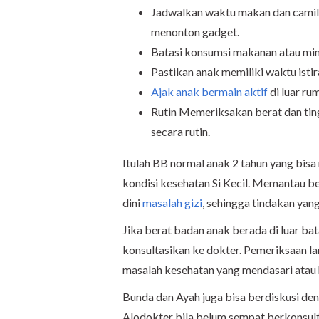
Jadwalkan waktu makan dan camila
menonton gadget.
Batasi konsumsi makanan atau minu
Pastikan anak memiliki waktu istir
Ajak anak bermain aktif
di luar ru
Rutin Memeriksakan berat dan tin
secara rutin.
Itulah BB normal anak 2 tahun yang bis
kondisi kesehatan Si Kecil. Memantau be
dini
masalah gizi
, sehingga tindakan yan
Jika berat badan anak berada di luar ba
konsultasikan ke dokter. Pemeriksaan l
masalah kesehatan yang mendasari atau 
Bunda dan Ayah juga bisa berdiskusi den
Alodokter bila belum sempat berkonsult