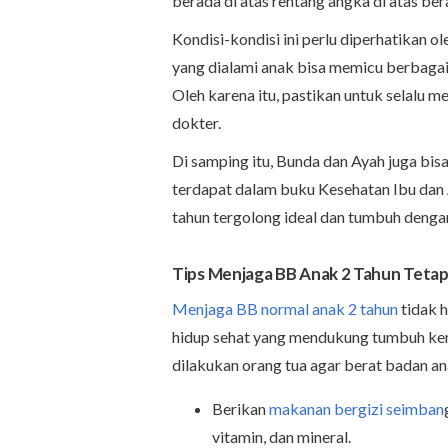
berada di atas rentang angka di atas be
Kondisi-kondisi ini perlu diperhatikan ol
yang dialami anak bisa memicu berbagai
Oleh karena itu, pastikan untuk selalu 
dokter.
Di samping itu, Bunda dan Ayah juga bi
terdapat dalam buku Kesehatan Ibu dan 
tahun tergolong ideal dan tumbuh denga
Tips Menjaga BB Anak 2 Tahun Teta
Menjaga BB normal anak 2 tahun
tidak h
hidup sehat yang mendukung tumbuh kemb
dilakukan orang tua agar berat badan an
Berikan
makanan bergizi seimban
vitamin, dan mineral.