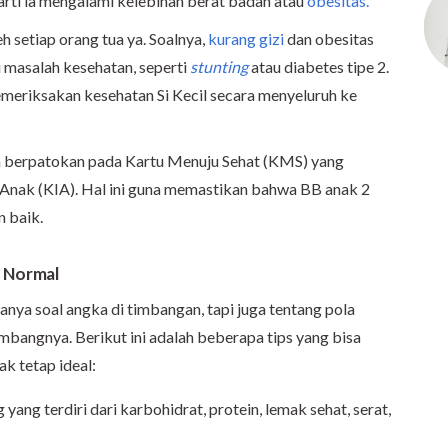
rarti ia mengalami kelebihan berat badan atau
obesitas.
eh setiap orang tua ya. Soalnya,
kurang gizi
dan obesitas
 masalah kesehatan, seperti
stunting
atau diabetes tipe 2.
memeriksakan kesehatan Si Kecil secara menyeluruh ke
sa berpatokan pada Kartu Menuju Sehat (KMS) yang
Anak (KIA). Hal ini guna memastikan bahwa BB anak 2
n baik.
p Normal
anya soal angka di timbangan, tapi juga tentang pola
angnya. Berikut ini adalah beberapa tips yang bisa
ak tetap ideal:
g yang terdiri dari karbohidrat, protein, lemak sehat, serat,