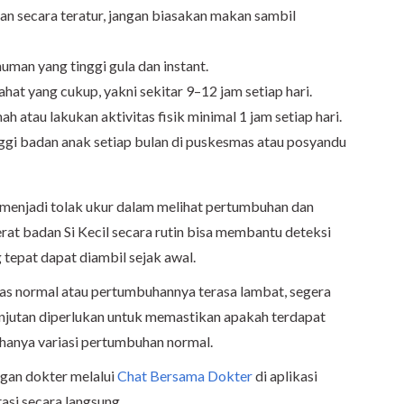
n secara teratur, jangan biasakan makan sambil
man yang tinggi gula dan instant.
ahat yang cukup, yakni sekitar 9–12 jam setiap hari.
mah atau lakukan aktivitas fisik minimal 1 jam setiap hari.
ggi badan anak setiap bulan di puskesmas atau posyandu
a menjadi tolak ukur dalam melihat pertumbuhan dan
rat badan Si Kecil secara rutin bisa membantu deteksi
g tepat dapat diambil sejak awal.
tas normal atau pertumbuhannya terasa lambat, segera
anjutan diperlukan untuk memastikan apakah terdapat
hanya variasi pertumbuhan normal.
gan dokter melalui
Chat Bersama Dokter
di aplikasi
asi secara langsung.