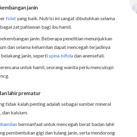
kembangan janin
ber
folat
yang baik. Nutrisi ini sangat dibutuhkan selama
bagai zat pahlawan bagi ibu hamil.
pekembangan janin. Beberapa penelitian menunjukkan
um dan selama kehamilan dapat mencegah terjadinya
 belakang janin, seperti
spina bifida
dan anensefali.
 berencana untuk hamil, seorang wanita perlu mencukupi
 mcg.
dan lahir prematur
ng tidak kalah penting adalah sebagai sumber mineral
, dan kalsium.
ehamilan
bermanfaat untuk mencegah berat badan lahir
ng pembentukan gigi dan tulang janin, serta mendorong