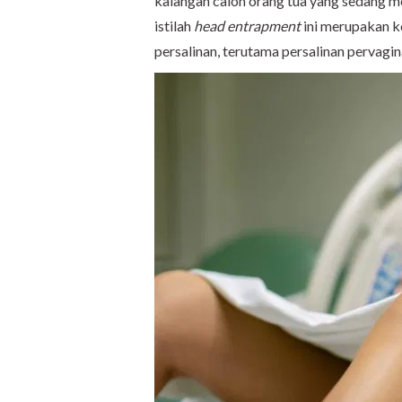
kalangan calon orang tua yang sedang me
istilah
head entrapment
ini merupakan k
persalinan, terutama persalinan pervagi