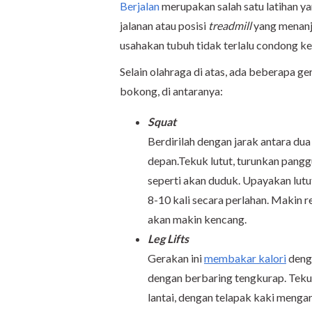
Berjalan
merupakan salah satu latihan y
jalanan atau posisi
treadmill
yang menanj
usahakan tubuh tidak terlalu condong ke
Selain olahraga di atas, ada beberapa g
bokong, di antaranya:
Squat
Berdirilah dengan jarak antara du
depan.Tekuk lutut, turunkan pang
seperti akan duduk. Upayakan lutut
8-10 kali secara perlahan. Makin 
akan makin kencang.
Leg Lifts
Gerakan ini
membakar kalori
deng
dengan berbaring tengkurap. Tekuk
lantai, dengan telapak kaki menga