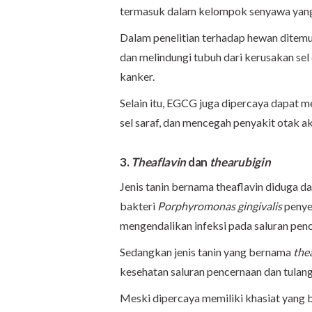
termasuk dalam kelompok senyawa yang 
Dalam penelitian terhadap hewan dite
dan melindungi tubuh dari kerusakan sel 
kanker.
Selain itu, EGCG juga dipercaya dapat
sel saraf, dan mencegah penyakit otak a
3.
Theaflavin
dan
thearubigin
Jenis tanin bernama theaflavin diduga
bakteri
Porphyromonas gingivalis
penyeb
mengendalikan infeksi pada saluran pen
Sedangkan jenis tanin yang bernama
the
kesehatan saluran pencernaan dan tulang
Meski dipercaya memiliki khasiat yang be