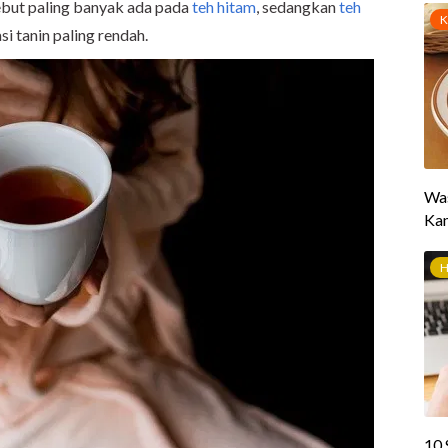
ebut paling banyak ada pada
teh hitam
, sedangkan
teh
i tanin paling rendah.