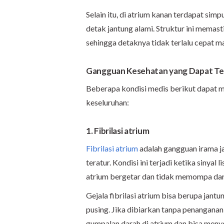
Selain itu, di atrium kanan terdapat simp
detak jantung alami. Struktur ini memast
sehingga detaknya tidak terlalu cepat m
Gangguan Kesehatan yang Dapat Ter
Beberapa kondisi medis berikut dapat m
keseluruhan:
1. Fibrilasi atrium
Fibrilasi atrium
adalah gangguan irama j
teratur. Kondisi ini terjadi ketika sinyal
atrium bergetar dan tidak memompa darah
Gejala fibrilasi atrium bisa berupa jant
pusing. Jika dibiarkan tanpa penanganan
gumpalan darah di atrium dan bisa me