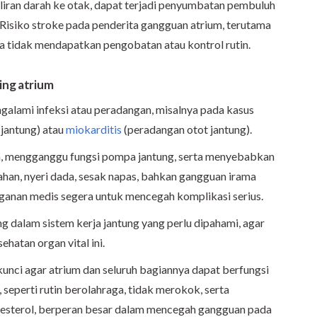
aliran darah ke otak, dapat terjadi penyumbatan pembuluh
Risiko stroke pada penderita gangguan atrium, terutama
ika tidak mendapatkan pengobatan atau kontrol rutin.
ing atrium
ngalami infeksi atau peradangan, misalnya pada kasus
 jantung) atau
miokarditis
(peradangan otot jantung).
ium, mengganggu fungsi pompa jantung, serta menyebabkan
lahan, nyeri dada, sesak napas, bahkan gangguan irama
ganan medis segera untuk mencegah komplikasi serius.
ng dalam sistem kerja jantung yang perlu dipahami, agar
hatan organ vital ini.
nci agar atrium dan seluruh bagiannya dapat berfungsi
 seperti rutin berolahraga, tidak merokok, serta
lesterol, berperan besar dalam mencegah gangguan pada