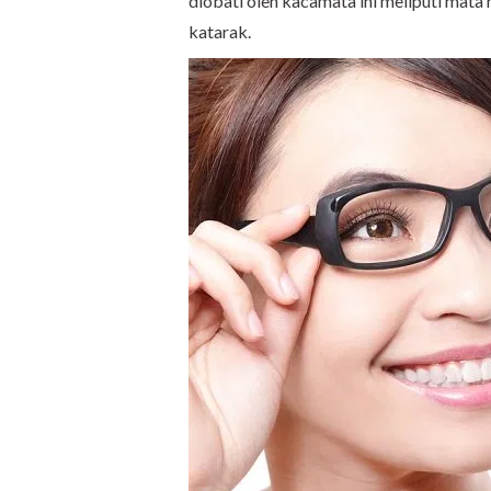
diobati oleh kacamata ini meliputi mata
katarak.