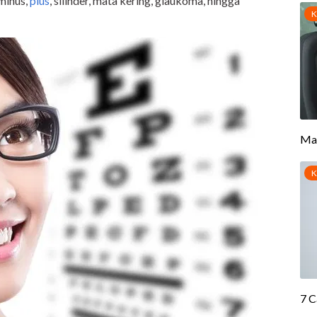
 minus,
plus
, silinder, mata kering, glaukoma, hingga