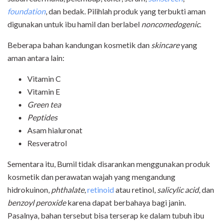
foundation
, dan bedak. Pilihlah produk yang terbukti aman
digunakan untuk ibu hamil dan berlabel
noncomedogenic
.
Beberapa bahan kandungan kosmetik dan
skincare
yang
aman antara lain:
Vitamin C
Vitamin E
Green tea
Peptides
Asam hialuronat
Resveratrol
Sementara itu, Bumil tidak disarankan menggunakan produk
kosmetik dan perawatan wajah yang mengandung
hidrokuinon,
phthalate
,
retinoid
atau retinol,
salicylic acid
, dan
benzoyl peroxide
karena dapat berbahaya bagi janin.
Pasalnya, bahan tersebut bisa terserap ke dalam tubuh ibu