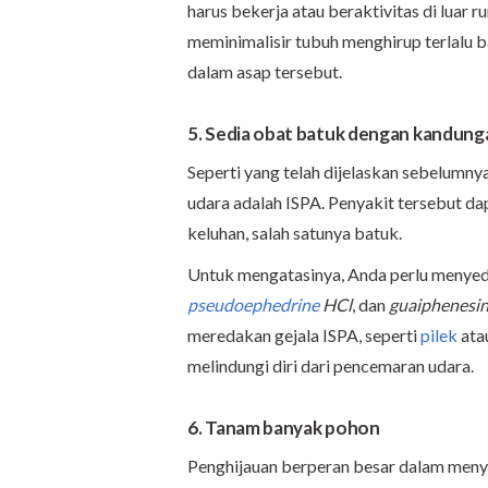
harus bekerja atau beraktivitas di lua
meminimalisir tubuh menghirup terlalu 
dalam asap tersebut.
5. Sedia obat batuk dengan kandung
Seperti yang telah dijelaskan sebelumny
udara adalah ISPA. Penyakit tersebut 
keluhan, salah satunya batuk.
Untuk mengatasinya, Anda perlu menye
pseudoephedrine
HCl
, dan
guaiphenesi
meredakan gejala ISPA, seperti
pilek
ata
melindungi diri dari pencemaran udara.
6. Tanam banyak pohon
Penghijauan berperan besar dalam meny