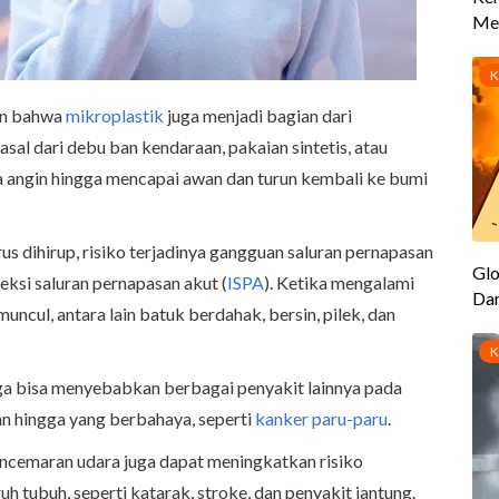
kan bahwa
mikroplastik
juga menjadi bagian dari
asal dari debu ban kendaraan, pakaian sintetis, atau
wa angin hingga mencapai awan dan turun kembali ke bumi
us dihirup, risiko terjadinya gangguan saluran pernapasan
eksi saluran pernapasan akut (
ISPA
). Ketika mengalami
ncul, antara lain batuk berdahak, bersin, pilek, dan
ga bisa menyebabkan berbagai penyakit lainnya pada
gan hingga yang berbahaya, seperti
kanker paru-paru
.
pencemaran udara juga dapat meningkatkan risiko
ruh tubuh, seperti katarak, stroke, dan penyakit jantung.