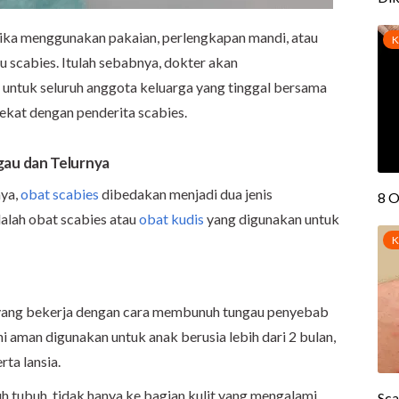
ar jika menggunakan pakaian, perlengkapan mandi, atau
u scabies. Itulah sebabnya, dokter akan
ntuk seluruh anggota keluarga yang tinggal bersama
ekat dengan penderita scabies.
au dan Telurnya
nya,
obat scabies
dibedakan menjadi dua jenis
dalah obat scabies atau
obat kudis
yang digunakan untuk
t yang bekerja dengan cara membunuh tungau penyebab
ni aman digunakan untuk anak berusia lebih dari 2 bulan,
rta lansia.
uh tubuh, tidak hanya ke bagian kulit yang mengalami