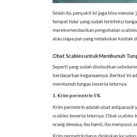
Selain itu, penyakit ini juga bisa menul
tempat tidur yang sudah terinfeksi tunga
merekomendasikan pengobatan scabies u
atau siapa pun yang melakukan kontak d
Obat Scabies untuk Membunuh Tung
Seperti yang sudah disebutkan sebelum
berdasarkan kegunaannya. Berikut ini a
membunuh tungau beserta telurnya:
1. Krim permetrin 5%
Krim permetrin adalah obat antiparasi
scabies beserta telurnya. Obat scabies i
orang dewasa, ibu hamil, ibu menyusui, se
Krim permetrin harus dioleskan ke selur