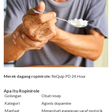
Merek dagang ropinirole:
ReQuip PD 24 Hour
Apa Itu
Ropinirole
Golongan
Obat resep
Kategori
Agonis dopamine
Manfaat
Mengobati gangguan saraf motorik