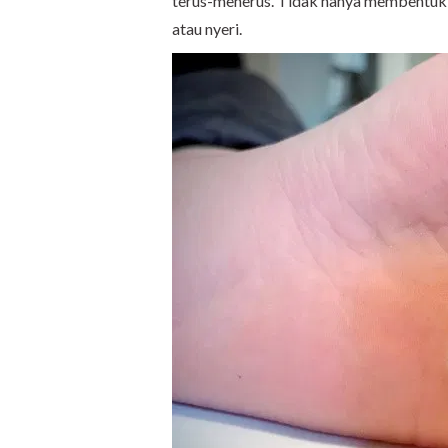
terus-menerus. Tidak hanya membentuk b
atau nyeri.