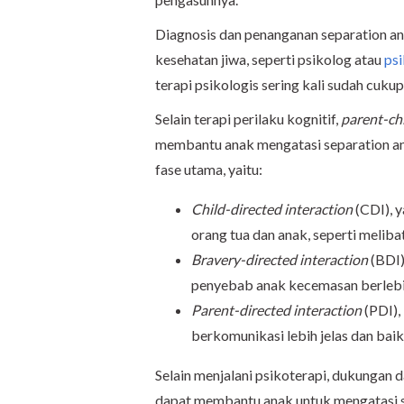
Diagnosis dan penanganan separation anx
kesehatan jiwa, seperti psikolog atau
psi
terapi psikologis sering kali sudah cukup 
Selain terapi perilaku kognitif,
parent-chi
membantu anak mengatasi separation anxi
fase utama, yaitu:
Child-directed interaction
(CDI), 
orang tua dan anak, seperti meliba
Bravery-directed interaction
(BDI
penyebab anak kecemasan berlebih
Parent-directed interaction
(PDI),
berkomunikasi lebih jelas dan bai
Selain menjalani psikoterapi, dukungan 
dapat membantu anak untuk mengatasi se