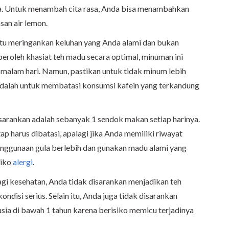
 ya. Untuk menambah cita rasa, Anda bisa menambahkan
san air lemon.
u meringankan keluhan yang Anda alami dan bukan
roleh khasiat teh madu secara optimal, minuman ini
 malam hari. Namun, pastikan untuk tidak minum lebih
a adalah untuk membatasi konsumsi kafein yang terkandung
isarankan adalah sebanyak 1 sendok makan setiap harinya.
 harus dibatasi, apalagi jika Anda memiliki riwayat
enggunaan gula berlebih dan gunakan madu alami yang
siko
alergi
.
i kesehatan, Anda tidak disarankan menjadikan teh
disi serius. Selain itu, Anda juga tidak disarankan
ia di bawah 1 tahun karena berisiko memicu terjadinya