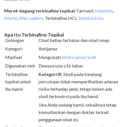
Merek dagang terbinafine topikal:
Farmasil,
Heterbin
,
Interbi
,
Meccaderm
, Terbinafine HCl,
Termisil krim
.
Apa Itu
Terbinafine Topikal
Golongan
Obat bebas terbatas dan obat resep
Kategori
Antijamur
Manfaat
Mengobati
infeksi jamur kulit
Digunakan oleh
Dewasa usia ≥16 tahun
Terbinafine
Kategori B:
Studi pada binatang
topikal untuk
percobaan tidak memperlihatkan adanya
ibu hamil
risiko terhadap janin, tetapi belum ada
studi terkontrol pada ibu hamil.
Jika Anda sedang hamil, sebaiknya tetap
konsultasikan dengan dokter terkait
penggunaan obat ini.