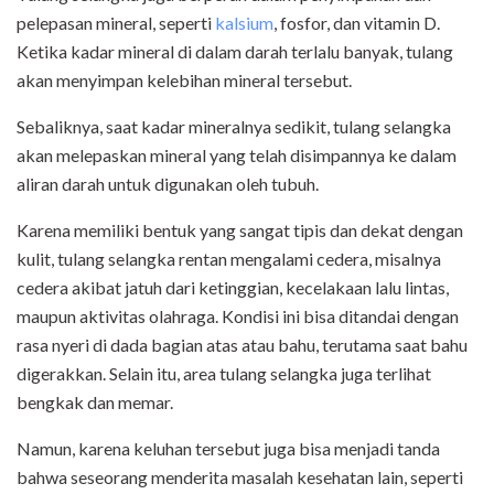
pelepasan mineral, seperti
kalsium
, fosfor, dan vitamin D.
Ketika kadar mineral di dalam darah terlalu banyak, tulang
akan menyimpan kelebihan mineral tersebut.
Sebaliknya, saat kadar mineralnya sedikit, tulang selangka
akan melepaskan mineral yang telah disimpannya ke dalam
aliran darah untuk digunakan oleh tubuh.
Karena memiliki bentuk yang sangat tipis dan dekat dengan
kulit, tulang selangka rentan mengalami cedera, misalnya
cedera akibat jatuh dari ketinggian, kecelakaan lalu lintas,
maupun aktivitas olahraga. Kondisi ini bisa ditandai dengan
rasa nyeri di dada bagian atas atau bahu, terutama saat bahu
digerakkan. Selain itu, area tulang selangka juga terlihat
bengkak dan memar.
Namun, karena keluhan tersebut juga bisa menjadi tanda
bahwa seseorang menderita masalah kesehatan lain, seperti