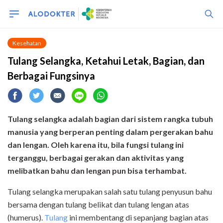
Kesehatan
Tulang Selangka, Ketahui Letak, Bagian, dan
Berbagai Fungsinya
Tulang selangka adalah bagian dari sistem rangka tubuh
manusia yang berperan penting dalam pergerakan bahu
dan lengan. Oleh karena itu, bila fungsi tulang ini
terganggu, berbagai gerakan dan aktivitas yang
melibatkan bahu dan lengan pun bisa terhambat.
Tulang selangka merupakan salah satu tulang penyusun bahu
bersama dengan tulang belikat dan tulang lengan atas
(humerus).
Tulang
ini membentang di sepanjang bagian atas