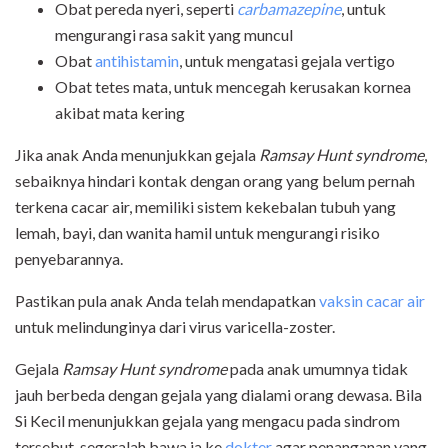
Obat pereda nyeri, seperti
carbamazepine
, untuk
mengurangi rasa sakit yang muncul
Obat
antihistamin
, untuk mengatasi gejala vertigo
Obat tetes mata, untuk mencegah kerusakan kornea
akibat mata kering
Jika anak Anda menunjukkan gejala
Ramsay Hunt syndrome
,
sebaiknya hindari kontak dengan orang yang belum pernah
terkena cacar air, memiliki sistem kekebalan tubuh yang
lemah, bayi, dan wanita hamil untuk mengurangi risiko
penyebarannya.
Pastikan pula anak Anda telah mendapatkan
vaksin cacar air
untuk melindunginya dari virus varicella-zoster.
Gejala
Ramsay Hunt syndrome
pada anak umumnya tidak
jauh berbeda dengan gejala yang dialami orang dewasa. Bila
Si Kecil menunjukkan gejala yang mengacu pada sindrom
tersebut, segeralah bawa ia ke
dokter
agar penanganan yang