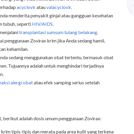
terhadap
acyclovir
atau
valacyclovir
.
nda menderita penyakit ginjal atau gangguan kesehatan
 tubuh, seperti
HIV/AIDS
.
 menjalani
transplantasi sumsum tulang belakang
.
i penggunaan Zovirax krim jika Anda sedang hamil,
an kehamilan.
Anda sedang menggunakan obat tertentu, termasuk obat
emen. Tujuannya adalah untuk menghindari terjadinya
n.
eaksi alergi obat
atau efek samping serius setelah
t, berikut adalah dosis umum penggunaan Zovirax:
krim tipis-tipis dan merata pada area kulit yang terkena