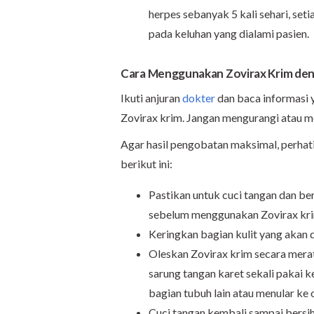
herpes sebanyak 5 kali sehari, set
pada keluhan yang dialami pasien.
Cara Menggunakan Zovirax Krim de
Ikuti anjuran
dokter
dan baca informasi 
Zovirax krim. Jangan mengurangi atau m
Agar hasil pengobatan maksimal, perha
berikut ini:
Pastikan untuk cuci tangan dan be
sebelum menggunakan Zovirax kri
Keringkan bagian kulit yang akan d
Oleskan Zovirax krim secara merat
sarung tangan karet sekali pakai 
bagian tubuh lain atau menular ke o
Cuci tangan kembali sampai bersih