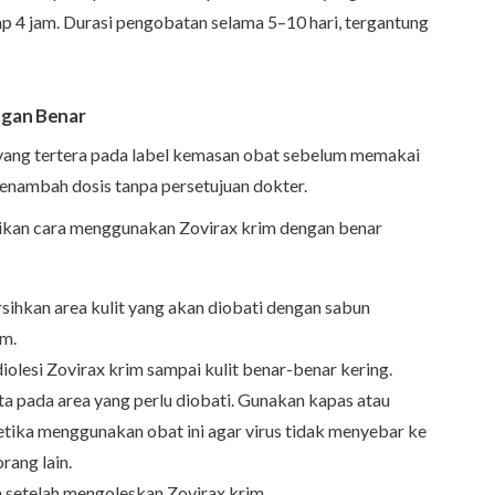
iap 4 jam. Durasi pengobatan selama 5–10 hari, tergantung
ngan Benar
yang tertera pada label kemasan obat sebelum memakai
enambah dosis tanpa persetujuan dokter.
tikan cara menggunakan Zovirax krim dengan benar
rsihkan area kulit yang akan diobati dengan sabun
m.
iolesi Zovirax krim sampai kulit benar-benar kering.
a pada area yang perlu diobati. Gunakan kapas atau
ketika menggunakan obat ini agar virus tidak menyebar ke
rang lain.
 setelah mengoleskan Zovirax krim.