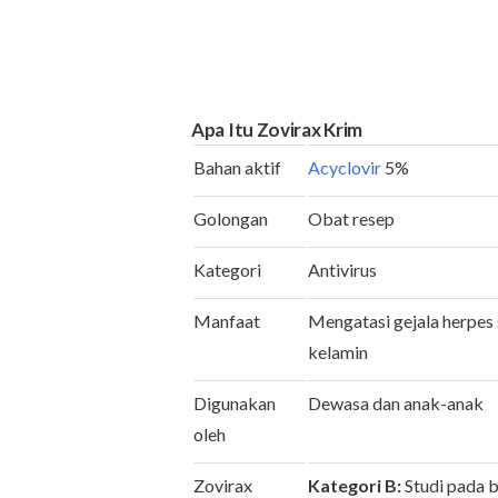
Apa Itu Zovirax Krim
Bahan aktif
Acyclovir
5%
Golongan
Obat resep
Kategori
Antivirus
Manfaat
Mengatasi gejala herpes s
kelamin
Digunakan
Dewasa dan anak-anak
oleh
Zovirax
Kategori B:
Studi pada 