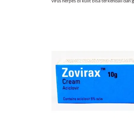
virus herpes di kulit bisa terkendali dan 