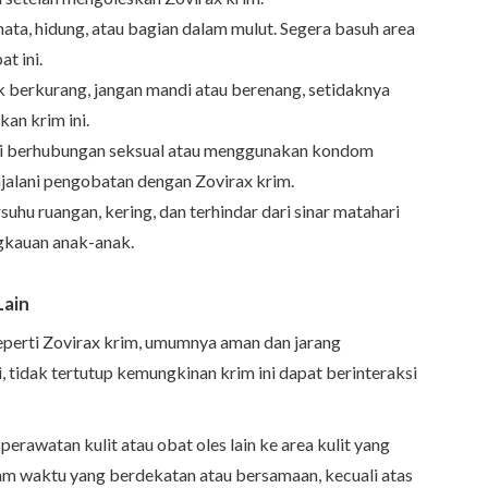
ata, hidung, atau bagian dalam mulut. Segera basuh area
at ini.
ak berkurang, jangan mandi atau berenang, setidaknya
an krim ini.
ri berhubungan seksual atau menggunakan kondom
jalani pengobatan dengan Zovirax krim.
uhu ruangan, kering, dan terhindar dari sinar matahari
ngkauan anak-anak.
Lain
 seperti Zovirax krim, umumnya aman dan jarang
, tidak tertutup kemungkinan krim ini dapat berinteraksi
erawatan kulit atau obat oles lain ke area kulit yang
am waktu yang berdekatan atau bersamaan, kecuali atas