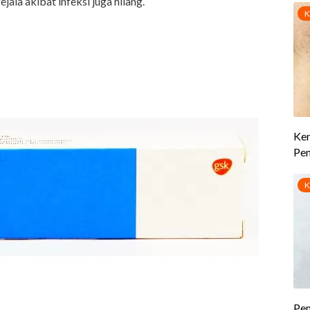
gejala akibat infeksi juga hilang.