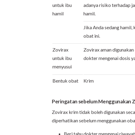
untuk ibu
adanya risiko terhadap ja
hamil
hamil.
Jika Anda sedang hamil,
obat ini.
Zovirax
Zovirax aman digunakan 
untuk ibu
dokter mengenai dosis ya
menyusui
Bentuk obat
Krim
Peringatan sebelum Menggunakan Z
Zovirax krim tidak boleh digunakan sec
diperhatikan sebelum menggunakan obat i
Beri tahu dokter mengenai riwayat 