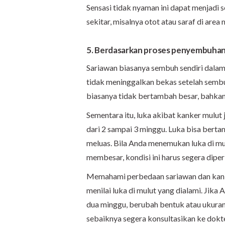
Sensasi tidak nyaman ini dapat menjadi 
sekitar, misalnya otot atau saraf di area
5. Berdasarkan proses penyembuha
Sariawan biasanya sembuh sendiri dala
tidak meninggalkan bekas setelah semb
biasanya tidak bertambah besar, bahkan
Sementara itu, luka akibat kanker mulut
dari 2 sampai 3 minggu. Luka bisa bert
meluas. Bila Anda menemukan luka di m
membesar, kondisi ini harus segera diper
Memahami perbedaan sariawan dan kanke
menilai luka di mulut yang dialami. Jika
dua minggu, berubah bentuk atau ukuran, 
sebaiknya segera konsultasikan ke dokte