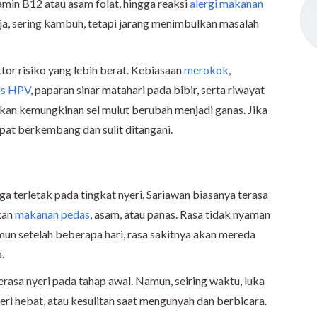
amin B12 atau asam folat, hingga reaksi
alergi makanan
 saja, sering kambuh, tetapi jarang menimbulkan masalah
tor risiko yang lebih berat. Kebiasaan
merokok
,
rus HPV
, paparan sinar matahari pada bibir, serta riwayat
kan kemungkinan sel mulut berubah menjadi ganas. Jika
apat berkembang dan sulit ditangani.
a terletak pada tingkat nyeri. Sariawan biasanya terasa
kan
makanan pedas
, asam, atau panas. Rasa tidak nyaman
amun setelah beberapa hari, rasa sakitnya akan mereda
a.
terasa nyeri pada tahap awal. Namun, seiring waktu, luka
eri hebat, atau kesulitan saat mengunyah dan berbicara.